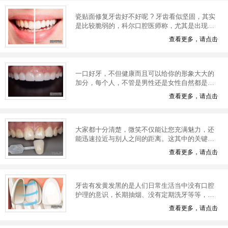
瓷贴面修复牙齿好不好呢 ? 牙齿看似坚固，其实
是比较脆弱的，科尔口腔医师称，尤其是出现问
题的时候，给我们的生活带来了不小的影响。很
查看更多，请点击
多的时候牙齿出现了问题，需要我们用瓷
一口好牙，不但健康而且可以给你的形象大大的
加分，每个人，不管是男性还是女性自然都是希
望自己好看的，可是当中出现牙齿问题的人是越
查看更多，请点击
来越多了，让人欣慰的是随着现在科技的
大家都十分清楚，微笑不仅能让您充满魅力，还
能迅速拉近与别人之间的距离。这其中的关键因
素就在于你是否拥有一口洁白的牙齿，不过在现
查看更多，请点击
实生活中不少人就是被各种的牙齿问题所
牙齿有发黄发黑的是人们日常生活当中没有口腔
护理的意识，长期抽烟、没有定期洗牙等等，这
些还有可能对身体健康造成一定的威胁。听说现
查看更多，请点击
在都流行用瓷贴面美白牙齿，很多人都想