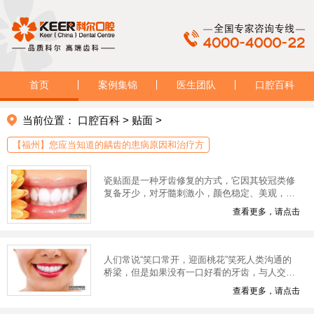
首页
案例集锦
医生团队
口腔百科
当前位置：
口腔百科
>
贴面
>
【福州】您应当知道的龋齿的患病原因和治疗方
瓷贴面是一种牙齿修复的方式，它因其较冠类修
复备牙少，对牙髓刺激小，颜色稳定、美观，具
有良好的生物相容性、耐磨损，不易着色及附着
查看更多，请点击
菌斑等特点，易被患者接受。
人们常说“笑口常开，迎面桃花”笑死人类沟通的
桥梁，但是如果没有一口好看的牙齿，与人交流
的时候难免会很尴尬，现在只要来福州科尔口腔
查看更多，请点击
医院做全瓷贴面手术，让你轻轻松松拥